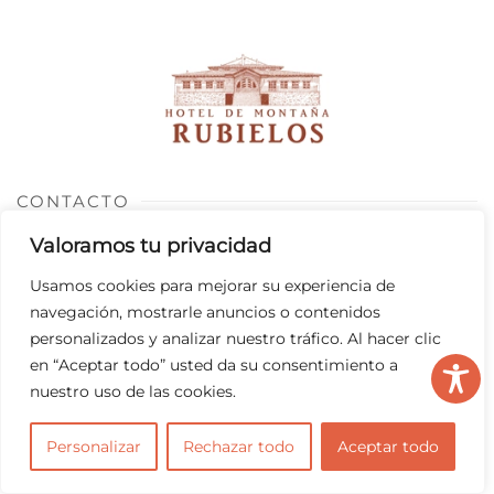
CONTACTO
Valoramos tu privacidad
978 80 42 36
reservas@hotelrubielos.com
Usamos cookies para mejorar su experiencia de
Avda. de los Mártires s/n, 44415 Rubielos de Mora (Teruel)
navegación, mostrarle anuncios o contenidos
personalizados y analizar nuestro tráfico. Al hacer clic
WEB
en “Aceptar todo” usted da su consentimiento a
nuestro uso de las cookies.
Hotel
Habitaciones
Personalizar
Rechazar todo
Aceptar todo
Restaurante
Eventos